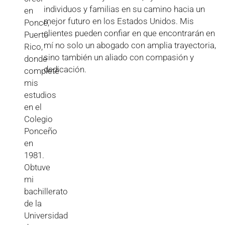
individuos y familias en su camino hacia un
en
mejor futuro en los Estados Unidos. Mis
Ponce,
clientes pueden confiar en que encontrarán en
Puerto
mí no solo un abogado con amplia trayectoria,
Rico,
sino también un aliado con compasión y
donde
dedicación.
completé
mis
estudios
en el
Colegio
Ponceño
en
1981.
Obtuve
mi
bachillerato
de la
Universidad