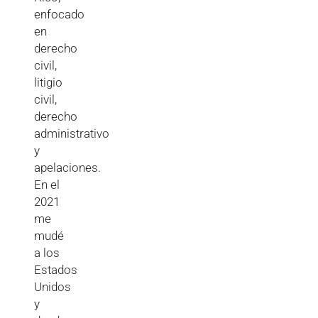
enfocado
en
derecho
civil,
litigio
civil,
derecho
administrativo
y
apelaciones.
En el
2021
me
mudé
a los
Estados
Unidos
y