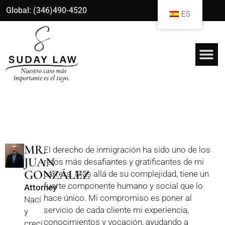
Global: (346)490-4520
ES
MR.
El derecho de inmigración ha sido uno de los
JUAN
retos más desafiantes y gratificantes de mi
GONZÁLEZ
carrera. Más allá de su complejidad, tiene un
fuerte componente humano y social que lo
Attorney
hace único. Mi compromiso es poner al
Nací
servicio de cada cliente mi experiencia,
y
conocimientos y vocación, ayudando a
crecí