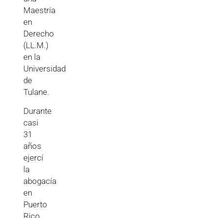
Maestría
en
Derecho
(LL.M.)
en la
Universidad
de
Tulane.
Durante
casi
31
años
ejercí
la
abogacía
en
Puerto
Rico,