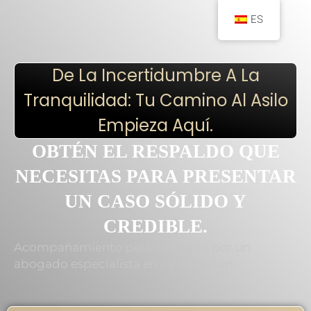
ES
De La Incertidumbre A La
Tranquilidad: Tu Camino Al Asilo
Empieza Aquí.
OBTÉN EL RESPALDO QUE
NECESITAS PARA PRESENTAR
UN CASO SÓLIDO Y
CREDIBLE.
Acompañamiento personalizado por un
abogado especialista en inmigración.